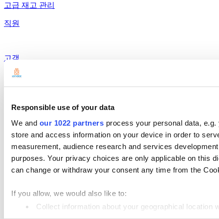
고급 재고 관리
직원
고객
보고서
설정
Responsible use of your data
하드웨어
We and
our 1022 partners
process your personal data, e.g.
결제
store and access information on your device in order to ser
measurement, audience research and services development. 
제품
purposes. Your privacy choices are only applicable on this 
Loyverse 포스
can change or withdraw your consent any time from the Cookie
대시보드
If you allow, we would also like to:
Kitchen Display
Collect information about your geographical location 
Identify your device by actively scanning it for specifi