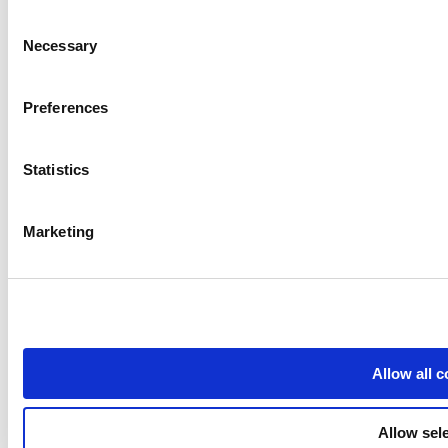
고객 디스플레이
Consent
Find out more about how your personal data is processed an
고급 재고 관리
Necessary
Selection
직원 관리
We use cookies to personalize content and ads, to provide so
share information about your use of our site with our social
Preferences
도움 자료들
combine it with other information that you’ve provided to them
services. You consent to the use of cookies by pressing the 
Community
Statistics
Media kit
App marketplace
Marketing
API documentation
Status
Terms of Use
Privacy Policy
Allow all 
Cookie Policy
Data Processing Addendum
Allow sel
© 2026 Loyverse