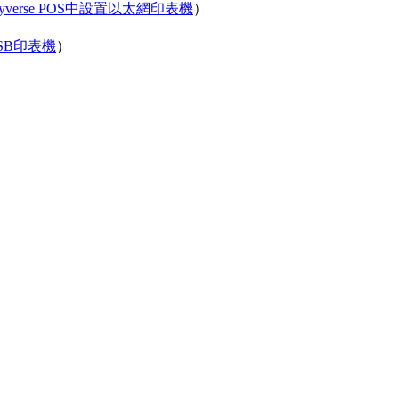
yverse POS中設置以太網印表機
）
USB印表機
）