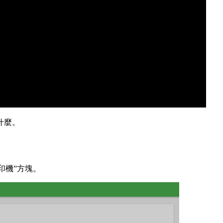
什麼。
印機”方塊。