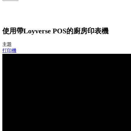
使用帶Loyverse POS的廚房印表機
主題
打印機