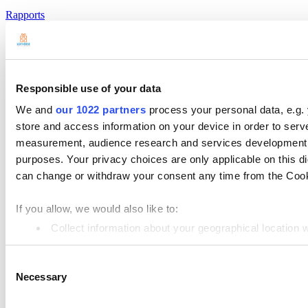
Rapports
Paramètres
Matériel
Paiements
Responsible use of your data
Logiciel de Caisse
We and
our 1022 partners
process your personal data, e.g.
store and access information on your device in order to ser
Loyverse POS
measurement, audience research and services development. 
Dashboard
purposes. Your privacy choices are only applicable on this 
can change or withdraw your consent any time from the Cookie
Système d’affichage cuisine
Ecran d’Affichage de client
If you allow, we would also like to:
Gestion de Stock
Collect information about your geographical location 
Identify your device by actively scanning it for specifi
Gestion des Employés
Consent
Find out more about how your personal data is processed an
Ressources
Necessary
Selection
Community
We use cookies to personalize content and ads, to provide so