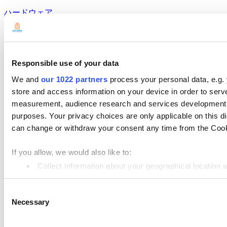
ハードウェア
支払い
製品
Responsible use of your data
Loyverse POS
We and
our 1022 partners
process your personal data, e.g.
ダッシュボード
store and access information on your device in order to ser
measurement, audience research and services development. 
キッチンディスプレイシステム
purposes. Your privacy choices are only applicable on this 
カスタマーディスプレイシステム
can change or withdraw your consent any time from the Cookie
在庫管理システム
If you allow, we would also like to:
従業員管理
Collect information about your geographical location 
Identify your device by actively scanning it for specifi
リソース
Consent
Find out more about how your personal data is processed an
Community
Necessary
Selection
Media kit
We use cookies to personalize content and ads, to provide so