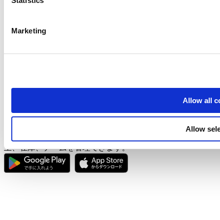
Statistics
はじめての方
販売
Marketing
商品管理
高度な在庫管理
従業員
顧客管理
売上分析
設定
ハードウェア
Allow all 
支払い
Allow sel
中小企業向けの無料POSシステム。あらゆるデバイスから売
上、在庫、チームを管理できます。