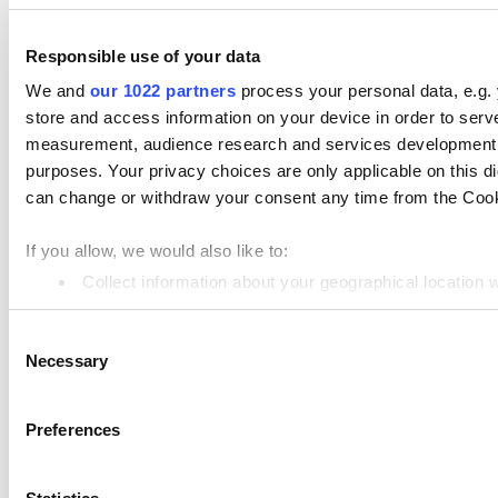
Responsible use of your data
We and
our 1022 partners
process your personal data, e.g.
store and access information on your device in order to ser
こちらもご参照ください：
measurement, audience research and services development. 
purposes. Your privacy choices are only applicable on this 
高度な在庫管理とは
can change or withdraw your consent any time from the Cookie
商品を店舗間で転送する
If you allow, we would also like to:
在庫調整の使い方
Collect information about your geographical location 
在庫の変動履歴
Identify your device by actively scanning it for specifi
Consent
Find out more about how your personal data is processed an
棚卸し機能の使い方
Necessary
Selection
商品のラベルを印刷する
We use cookies to personalize content and ads, to provide so
share information about your use of our site with our social
Preferences
在庫発注で追加費用を処理する
combine it with other information that you’ve provided to them
services. You consent to the use of cookies by pressing the 
トピック
Show — トピック
Hide — トピック