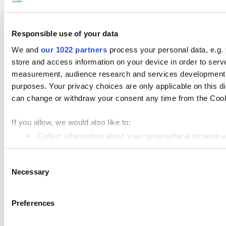
ผลิตภัณฑ์
Loyverse POS
Responsible use of your data
We and
our 1022 partners
process your personal data, e.g.
Dashboard
store and access information on your device in order to ser
Kitchen Display
measurement, audience research and services development. 
purposes. Your privacy choices are only applicable on this 
ระบบจอแสดงผลฝั่งลูกค้า
can change or withdraw your consent any time from the Cookie
การจัดการสินค้าคงคลัง
If you allow, we would also like to:
การจัดการพนักงาน
Collect information about your geographical location 
Identify your device by actively scanning it for specifi
ทรัพยากร
Consent
Find out more about how your personal data is processed an
Community
Necessary
Selection
Media kit
We use cookies to personalize content and ads, to provide so
share information about your use of our site with our social
App marketplace
Preferences
combine it with other information that you’ve provided to them
API documentation
services. You consent to the use of cookies by pressing the 