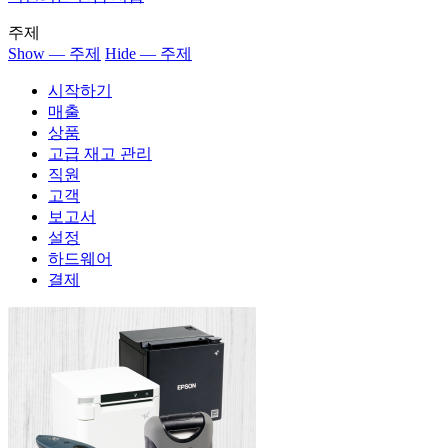
주제
Show — 주제
Hide — 주제
시작하기
매출
상품
고급 재고 관리
직원
고객
보고서
설정
하드웨어
결제