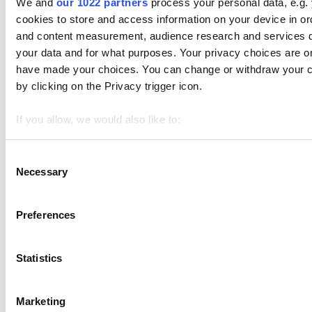
We and
our 1022 partners
process your personal data, e.g.
cookies to store and access information on your device in or
주제
and content measurement, audience research and services 
시작하기
your data and for what purposes. Your privacy choices are onl
have made your choices. You can change or withdraw your c
매출
by clicking on the Privacy trigger icon.
상품
If you allow, we would also like to:
고급 재고 관리
Collect information about your geographical location 
직원
Identify your device by actively scanning it for specifi
Consent
Necessary
Selection
Find out more about how your personal data is processed an
고객
We use cookies to personalize content and ads, to provide soc
Preferences
We also share information about your use of our site with our
보고서
who may combine it with other information that you’ve provid
설정
Statistics
use of their services. You consent to the use of cookies by p
하드웨어
Marketing
결제