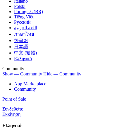
Italiano
Polski
Português (BR)
Tiếng Việt
Русский
اللغة العربية
ภาษาไทย
한국어
日本語
中文 (繁體)
Ελληνικά
Community
Show — Community
Hide — Community
App Marketplace
Community
Point of Sale
Συνδεθείτε
Εκκίνηση
Ελληνικά