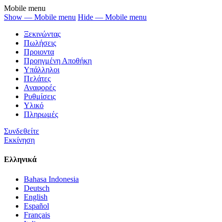
Mobile menu
Show — Mobile menu
Hide — Mobile menu
Ξεκινώντας
Πωλήσεις
Προιοντα
Προηγμένη Αποθήκη
Υπάλληλοι
Πελάτες
Αναφορές
Ρυθμίσεις
Υλικό
Πληρωμές
Συνδεθείτε
Εκκίνηση
Ελληνικά
Bahasa Indonesia
Deutsch
English
Español
Français