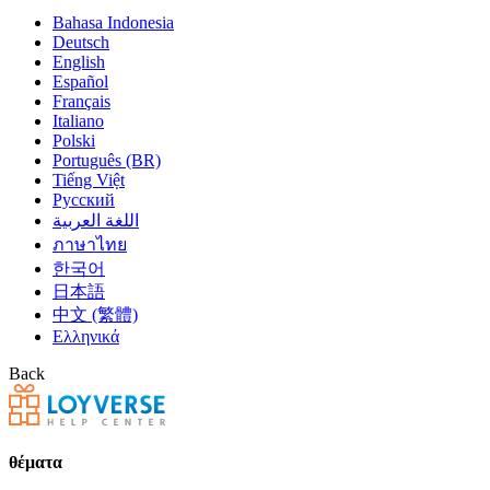
Bahasa Indonesia
Deutsch
English
Español
Français
Italiano
Polski
Português (BR)
Tiếng Việt
Русский
اللغة العربية
ภาษาไทย
한국어
日本語
中文 (繁體)
Ελληνικά
Back
θέματα