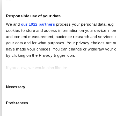
Responsible use of your data
θέματα
We and
our 1022 partners
process your personal data, e.g.
cookies to store and access information on your device in or
Ξεκινώντας
and content measurement, audience research and services 
Πωλήσεις
your data and for what purposes. Your privacy choices are onl
have made your choices. You can change or withdraw your c
Προιοντα
by clicking on the Privacy trigger icon.
Προηγμένη Αποθήκη
Υπάλληλοι
If you allow, we would also like to:
Collect information about your geographical location 
Identify your device by actively scanning it for specifi
Consent
Πελάτες
Necessary
Selection
Find out more about how your personal data is processed an
Αναφορές
We use cookies to personalize content and ads, to provide soc
Ρυθμίσεις
Preferences
We also share information about your use of our site with our
Υλικό
who may combine it with other information that you’ve provid