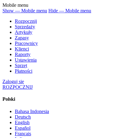
Mobile menu
Show — Mobile menu
Hide — Mobile menu
Rozpocznij
Sprzedaży
Artykuły
Zapasy
Pracownicy
Klienci
Raporty
Ustawienia
Sprzęt
Płatności
Zaloguj się
ROZPOCZNIJ
Polski
Bahasa Indonesia
Deutsch
English
Español
Français