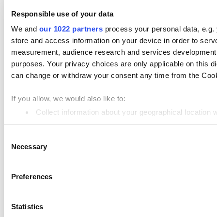
Artykuły
Responsible use of your data
Loyverse POS
We and
our 1022 partners
process your personal data, e.g.
store and access information on your device in order to ser
Dashboard
measurement, audience research and services development. 
Kitchen Display
purposes. Your privacy choices are only applicable on this 
Wyświetlacz klienta
can change or withdraw your consent any time from the Cookie
Zarządzanie zapasami
If you allow, we would also like to:
Zarządzania Pracownikami
Collect information about your geographical location 
Identify your device by actively scanning it for specifi
Zasoby
Consent
Find out more about how your personal data is processed an
Community
Necessary
Selection
Media kit
We use cookies to personalize content and ads, to provide so
share information about your use of our site with our social
App marketplace
Preferences
combine it with other information that you’ve provided to them
API documentation
services. You consent to the use of cookies by pressing the 
Statistics
Status