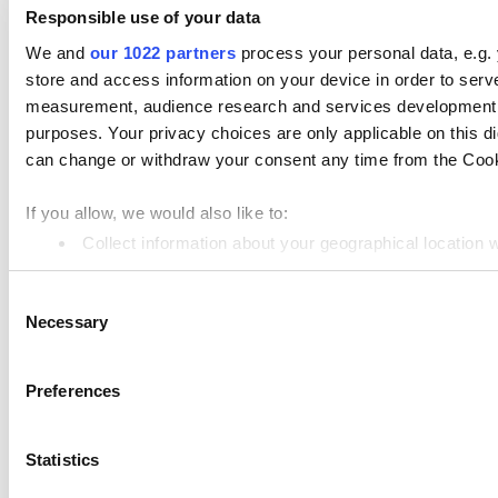
Informes
Responsible use of your data
Ajustes
We and
our 1022 partners
process your personal data, e.g.
store and access information on your device in order to ser
Hardware
measurement, audience research and services development. 
Pagos
purposes. Your privacy choices are only applicable on this 
can change or withdraw your consent any time from the Cookie
Punto de Venta
Loyverse TPV
If you allow, we would also like to:
Dashboard
Collect information about your geographical location 
Identify your device by actively scanning it for specifi
Kitchen Display
Consent
Find out more about how your personal data is processed an
Pantalla para Clientes
Necessary
Selection
Control de inventarios
We use cookies to personalize content and ads, to provide so
share information about your use of our site with our social
Gestión del personal
Preferences
combine it with other information that you’ve provided to them
Recursos
services. You consent to the use of cookies by pressing the 
Statistics
Community