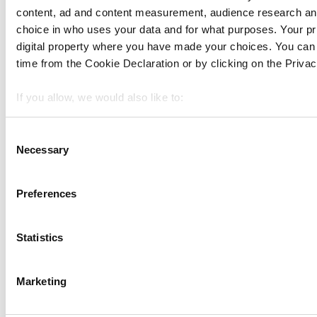
content, ad and content measurement, audience research an
choice in who uses your data and for what purposes. Your pri
digital property where you have made your choices. You can
也可以看看：
time from the Cookie Declaration or by clicking on the Privacy
匯出和匯入商品
If you allow, we would also like to:
匯入和匯出客戶端
Collect information about your geographical location 
事務部門中的收據部分
meters
Consent
Necessary
Identify your device by actively scanning it for specifi
Selection
後台管理的銷售匯總報告
Find out more about how your personal data is processed an
主題
section
.
Preferences
Show — 主題
Hide — 主題
入門
We use cookies to personalize content and ads, to provide s
銷售
Statistics
traffic. We also share information about your use of our site 
商品
analytics partners who may combine it with other information 
進階庫存管理
they’ve collected from your use of their services. You consen
員工
Marketing
"OK" button.
客户
報告