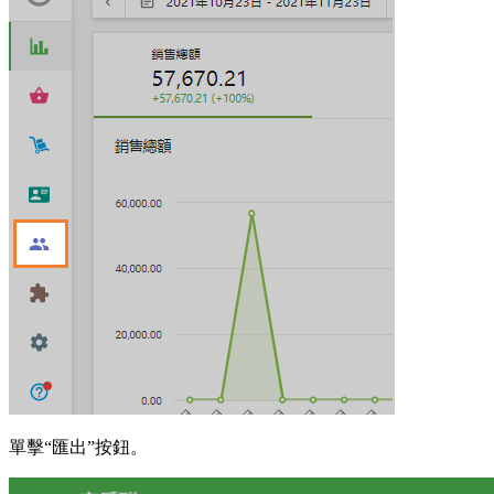
單擊“匯出”按鈕。