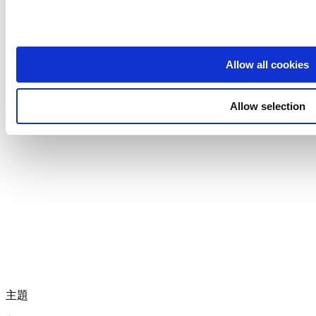
設定
硬件
付款
Allow all cookies
適用於小型企業的免費銷售點系統。可透過任何設備管理銷
售、庫存和團隊。
Allow selection
主題