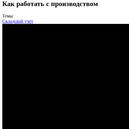
Как работать с производством
Темы
Cкладской учет