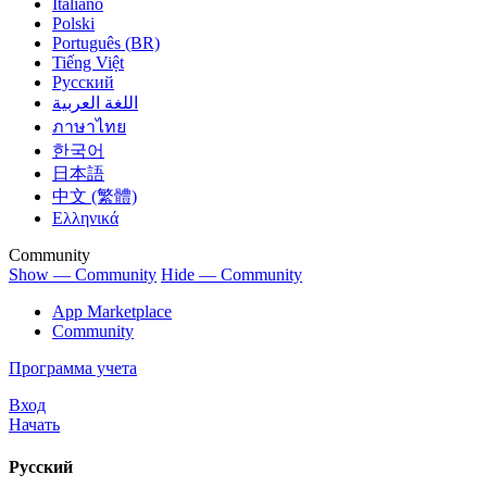
Italiano
Polski
Português (BR)
Tiếng Việt
Русский
اللغة العربية
ภาษาไทย
한국어
日本語
中文 (繁體)
Ελληνικά
Community
Show — Community
Hide — Community
App Marketplace
Community
Программа учета
Вход
Начать
Русский