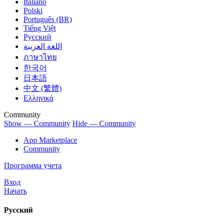
Italiano
Polski
Português (BR)
Tiếng Việt
Русский
اللغة العربية
ภาษาไทย
한국어
日本語
中文 (繁體)
Ελληνικά
Community
Show — Community
Hide — Community
App Marketplace
Community
Программа учета
Вход
Начать
Русский