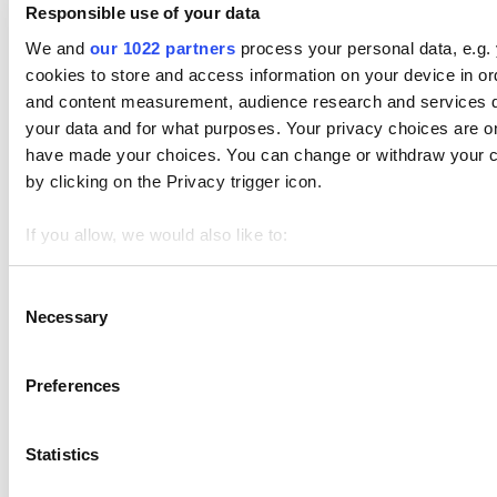
Responsible use of your data
We and
our 1022 partners
process your personal data, e.g.
cookies to store and access information on your device in or
and content measurement, audience research and services 
your data and for what purposes. Your privacy choices are onl
Темы
have made your choices. You can change or withdraw your c
by clicking on the Privacy trigger icon.
Начало работы
Продажи
If you allow, we would also like to:
Товары
Collect information about your geographical location 
Identify your device by actively scanning it for specifi
Consent
Cкладской учет
Necessary
Selection
Find out more about how your personal data is processed an
Сотрудники
We use cookies to personalize content and ads, to provide soc
Preferences
We also share information about your use of our site with our
Клиенты
who may combine it with other information that you’ve provid
Отчеты
Statistics
use of their services. You consent to the use of cookies by p
Настройки