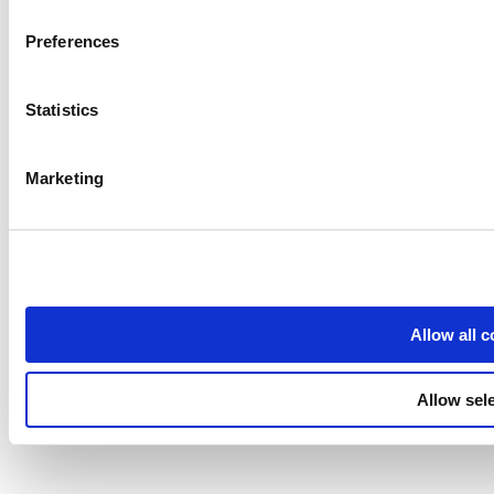
ทรัพยากร
We use cookies to personalize content and ads, to provide so
share information about your use of our site with our social
Preferences
Community
combine it with other information that you’ve provided to them
Media kit
services. You consent to the use of cookies by pressing the 
Statistics
App marketplace
API documentation
Marketing
Status
Terms of Use
Privacy Policy
Cookie Policy
Data Processing Addendum
Allow all 
© 2026 Loyverse
Allow sel