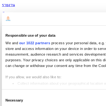
รายงาน
ตั้งค่า
ฮาร์ดแวร์
การชำระเงิน
Responsible use of your data
We and
our 1022 partners
process your personal data, e.g.
ผลิตภัณฑ์
store and access information on your device in order to ser
Loyverse POS
measurement, audience research and services development. 
purposes. Your privacy choices are only applicable on this 
Dashboard
can change or withdraw your consent any time from the Cookie
Kitchen Display
If you allow, we would also like to:
ระบบจอแสดงผลฝั่งลูกค้า
Collect information about your geographical location 
การจัดการสินค้าคงคลัง
Identify your device by actively scanning it for specifi
Consent
Find out more about how your personal data is processed an
การจัดการพนักงาน
Necessary
Selection