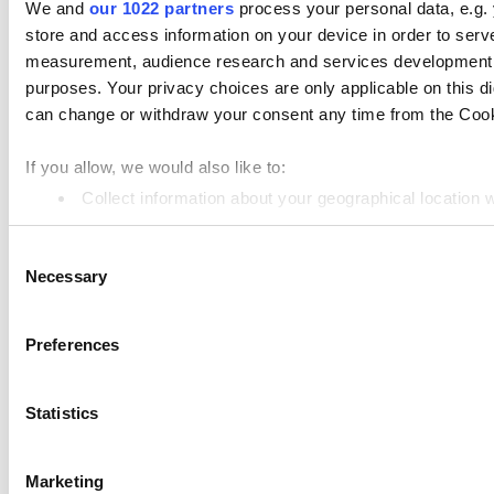
We and
our 1022 partners
process your personal data, e.g.
Loyverse POS
store and access information on your device in order to ser
儀表板
measurement, audience research and services development. 
purposes. Your privacy choices are only applicable on this 
Kitchen Display
can change or withdraw your consent any time from the Cookie
客戶顯示系統
If you allow, we would also like to:
進階庫存管理系統
Collect information about your geographical location 
員工管理
Identify your device by actively scanning it for specifi
Consent
Find out more about how your personal data is processed an
資源
Necessary
Selection
Community
We use cookies to personalize content and ads, to provide so
share information about your use of our site with our social
Media kit
Preferences
combine it with other information that you’ve provided to them
App marketplace
services. You consent to the use of cookies by pressing the 
API documentation
Statistics
Status
Marketing