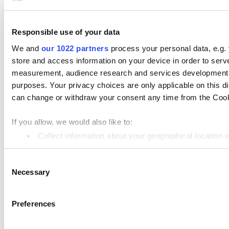
支払い
Responsible use of your data
製品
We and
our 1022 partners
process your personal data, e.g.
Loyverse POS
store and access information on your device in order to ser
ダッシュボード
measurement, audience research and services development. 
purposes. Your privacy choices are only applicable on this 
キッチンディスプレイシステム
can change or withdraw your consent any time from the Cookie
カスタマーディスプレイシステム
If you allow, we would also like to:
在庫管理システム
Collect information about your geographical location 
従業員管理
Identify your device by actively scanning it for specifi
Consent
Find out more about how your personal data is processed an
リソース
Necessary
Selection
Community
We use cookies to personalize content and ads, to provide so
share information about your use of our site with our social
Media kit
Preferences
combine it with other information that you’ve provided to them
App marketplace
services. You consent to the use of cookies by pressing the 