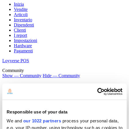
Inizia
Vendite
Articoli
Inventario
Dipendenti
Clienti
I report
Impostazioni
Hardware
Pagamenti
Loyverse POS
Community
Show — Community
Hide — Community
App Marketplace
Community
INIZIA
Responsible use of your data
We and
our 1022 partners
process your personal data,
e.g. your IP-number, using technology such as cookies to