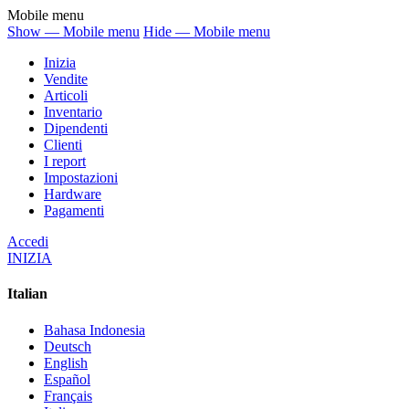
Mobile menu
Show — Mobile menu
Hide — Mobile menu
Inizia
Vendite
Articoli
Inventario
Dipendenti
Clienti
I report
Impostazioni
Hardware
Pagamenti
Accedi
INIZIA
Italian
Bahasa Indonesia
Deutsch
English
Español
Français