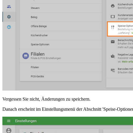
Vergessen Sie nicht, Änderungen zu speichern.
Danach erscheint im Einstellungsmenü der Abschnitt 'Speise-Optionen'