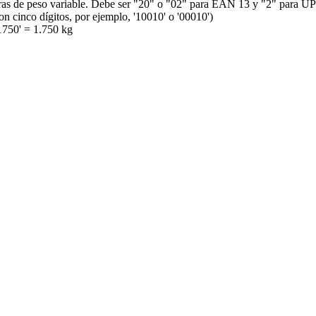
barras de peso variable. Debe ser "20" o "02" para EAN 13 y "2" para 
n cinco dígitos, por ejemplo, '10010' o '00010')
01750' = 1.750 kg