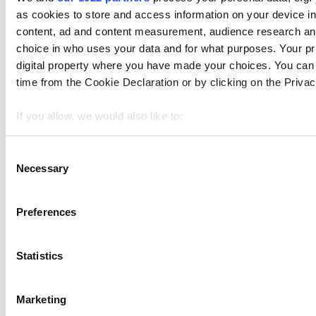
as cookies to store and access information on your device i
content, ad and content measurement, audience research an
Tópicos
choice in who uses your data and for what purposes. Your pri
Guia de introdução
digital property where you have made your choices. You can
time from the Cookie Declaration or by clicking on the Privacy
Vendas
Itens
If you allow, we would also like to:
Controle de Estoque
Collect information about your geographical location 
meters
Consent
Funcionários
Necessary
Identify your device by actively scanning it for specifi
Selection
Find out more about how your personal data is processed an
Clientes
section
.
Preferences
Relatórios
We use cookies to personalize content and ads, to provide s
Configurações
Statistics
traffic. We also share information about your use of our site 
analytics partners who may combine it with other information 
Hardware
they’ve collected from your use of their services. You consen
Marketing
Pagamentos
"OK" button.