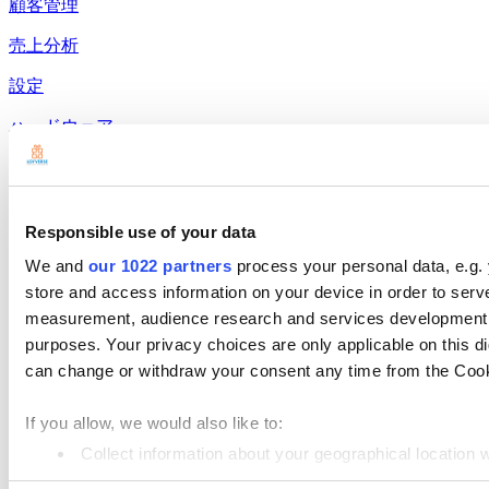
顧客管理
売上分析
設定
ハードウェア
支払い
製品
Responsible use of your data
Loyverse POS
We and
our 1022 partners
process your personal data, e.g.
ダッシュボード
store and access information on your device in order to ser
measurement, audience research and services development. 
キッチンディスプレイシステム
purposes. Your privacy choices are only applicable on this 
カスタマーディスプレイシステム
can change or withdraw your consent any time from the Cookie
在庫管理システム
If you allow, we would also like to:
従業員管理
Collect information about your geographical location 
Identify your device by actively scanning it for specifi
リソース