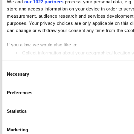
We and
our 1022 partners
process your personal data, e.g.
store and access information on your device in order to ser
Pannello di controllo
measurement, audience research and services development. 
Kitchen Display
purposes. Your privacy choices are only applicable on this 
Display Clienti
can change or withdraw your consent any time from the Cookie
Gestione del Magazzino
If you allow, we would also like to:
Gestione del Personale
Collect information about your geographical location 
Risorse
Identify your device by actively scanning it for specifi
Consent
Find out more about how your personal data is processed an
Community
Necessary
Selection
Media kit
We use cookies to personalize content and ads, to provide so
share information about your use of our site with our social
App marketplace
Preferences
combine it with other information that you’ve provided to them
API documentation
services. You consent to the use of cookies by pressing the 
Status
Statistics
Marketing
Terms of Use