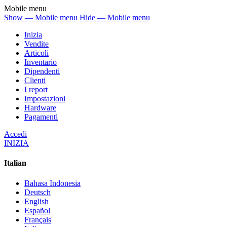
Mobile menu
Show — Mobile menu
Hide — Mobile menu
Inizia
Vendite
Articoli
Inventario
Dipendenti
Clienti
I report
Impostazioni
Hardware
Pagamenti
Accedi
INIZIA
Italian
Bahasa Indonesia
Deutsch
English
Español
Français