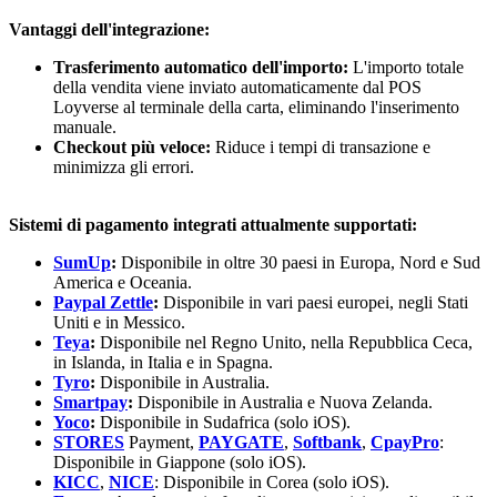
Vantaggi dell'integrazione:
Trasferimento automatico dell'importo:
L'importo totale
della vendita viene inviato automaticamente dal POS
Loyverse al terminale della carta, eliminando l'inserimento
manuale.
Checkout più veloce:
Riduce i tempi di transazione e
minimizza gli errori.
Sistemi di pagamento integrati attualmente supportati:
SumUp
:
Disponibile in oltre 30 paesi in Europa, Nord e Sud
America e Oceania.
Paypal Zettle
:
Disponibile in vari paesi europei, negli Stati
Uniti e in Messico.
Teya
:
Disponibile nel Regno Unito, nella Repubblica Ceca,
in Islanda, in Italia e in Spagna.
Tyro
:
Disponibile in Australia.
Smartpay
:
Disponibile in Australia e Nuova Zelanda.
Yoco
:
Disponibile in Sudafrica (solo iOS).
STORES
Payment,
PAYGATE
,
Softbank
,
CpayPro
:
Disponibile in Giappone (solo iOS).
KICC
,
NICE
: Disponibile in Corea (solo iOS).